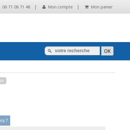
|
|
06 71 08 71 48
Mon compte
Mon panier
AM
is ?