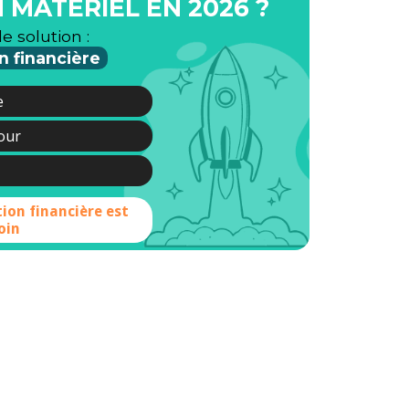
 MATÉRIEL EN 2026 ?
le solution :
n financière
e
jour
tion financière est
oin