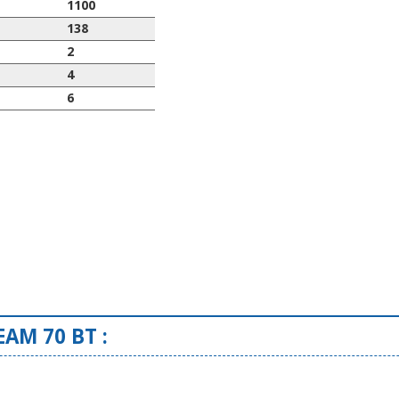
1100
138
2
4
6
EAM 70 BT :