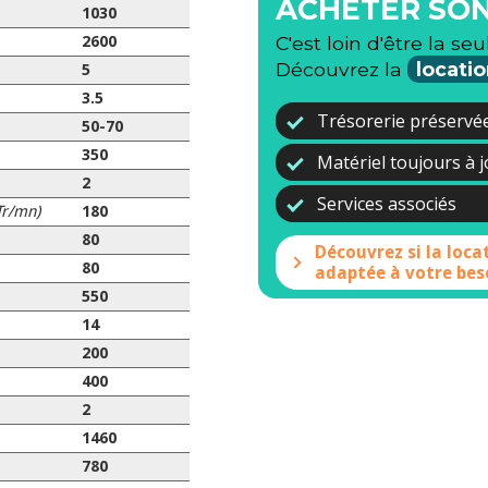
ACHETER SON
1030
C'est loin d'être la seu
2600
Découvrez la
locatio
5
3.5
Trésorerie préservé
50-70
350
Matériel toujours à 
2
Services associés
Tr/mn)
180
80
Découvrez si la loca
80
adaptée à votre bes
550
14
200
400
2
1460
780