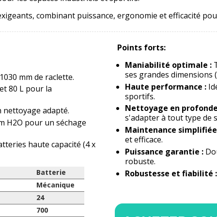
exigeants, combinant puissance, ergonomie et efficacité po
Points forts:
Maniabilité optimale :
T
ses grandes dimensions (
1030 mm de raclette.
Haute performance :
Id
et 80 L pour la
sportifs.
Nettoyage en profonde
n nettoyage adapté.
s'adapter à tout type de s
m H2O pour un séchage
Maintenance simplifiée 
et efficace.
tteries haute capacité (4 x
Puissance garantie :
Dou
robuste.
Robustesse et fiabilité :
Batterie
Mécanique
24
700