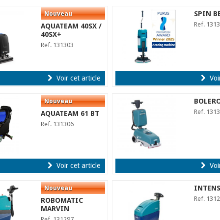
SPIN B
Ref. 131
AQUATEAM 40SX /
40SX+
Ref. 131303
Voir cet article
Voir
BOLERO
Ref. 131
AQUATEAM 61 BT
Ref. 131306
Voir cet article
Voir
INTENS
Ref. 131
ROBOMATIC
MARVIN
Ref. 131297