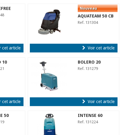
EFREE
348
AQUATEAM 50 CB
Ref. 131304
 cet article
Voir cet article
 10
BOLERO 20
321
Ref. 131279
 cet article
Voir cet article
E 50
INTENSE 60
219
Ref. 131224