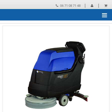
|
|
06 71 08 71 48
Accueil
›
matériel de nettoyage
›
Autolaveuses
›
autolaveuses
accompagnées
›
AVANTEAM AQUATEAM 50 BT