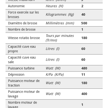
Autonomie
Heures (H)
2
Force exercée sur les
Kilogrammes (Kg)
40
brosses
Diamètre de brosse
Millimètres (mm)
500
Nombre de brosse
1
Tours par minutes
Vitesse rotatio brosse
180
(Tr/mn)
Capacité cuve eau
Litres (l)
60
propre
Capacité cuve eau
Litres (l)
60
sale
Puissance turbine
Watt (W)
480
Dépression
K/Pa (K/Pa)
11
Puissance moteur de
Watt (W)
180
traction
Puissance moteur de
Watt (W)
400
lavage
Nombre moteur de
1
lavage