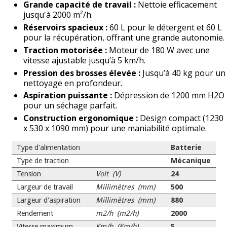
Grande capacité de travail :
Nettoie efficacement
jusqu'à 2000 m²/h.
Réservoirs spacieux :
60 L pour le détergent et 60 L
pour la récupération, offrant une grande autonomie.
Traction motorisée :
Moteur de 180 W avec une
vitesse ajustable jusqu’à 5 km/h.
Pression des brosses élevée :
Jusqu’à 40 kg pour un
nettoyage en profondeur.
Aspiration puissante :
Dépression de 1200 mm H2O
pour un séchage parfait.
Construction ergonomique :
Design compact (1230
x 530 x 1090 mm) pour une maniabilité optimale.
Type d'alimentation
Batterie
Type de traction
Mécanique
Tension
Volt (V)
24
Largeur de travail
Millimètres (mm)
500
Largeur d'aspiration
Millimètres (mm)
880
Rendement
m2/h (m2/h)
2000
Vitesse maximum
Km/h (Km/h)
5