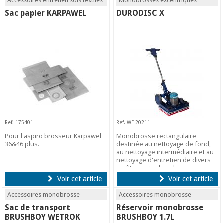
Accessoires entretien sols textiles
Monobrosses excentriques
Sac papier KARPAWEL
DURODISC X
Ref. 175401
Ref. WE-20211
Pour l'aspiro brosseur Karpawel
Monobrosse rectangulaire
36&46 plus.
destinée au nettoyage de fond,
au nettoyage intermédiaire et au
nettoyage d'entretien de divers
revêtements de sol.
Voir cet article
Voir cet article
Accessoires monobrosse
Accessoires monobrosse
Sac de transport
Réservoir monobrosse
BRUSHBOY WETROK
BRUSHBOY 1.7L