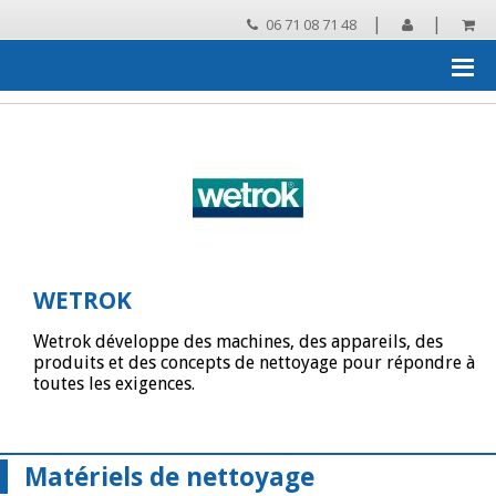
|
|
06 71 08 71 48
Accueil
›
Les grandes marques distribuées par MECA25
›
WETROK
›
Catalogue WETROK
WETROK
Wetrok développe des machines, des appareils, des
produits et des concepts de nettoyage pour répondre à
toutes les exigences.
Matériels de nettoyage