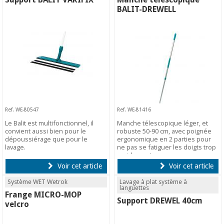
BALIT-DREWELL
Ref. WE-80547
Ref. WE-81416
Le Balit est multifonctionnel, il
Manche télescopique léger, et
convient aussi bien pour le
robuste 50-90 cm, avec poignée
dépoussiérage que pour le
ergonomique en 2 parties pour
lavage.
ne pas se fatiguer les doigts trop
rapidement.
Voir cet article
Voir cet article
Système WET Wetrok
Lavage à plat système à
languettes
Frange MICRO-MOP
Support DREWEL 40cm
velcro