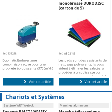
monobrosse DURODISC
(carton de 5)
Ref. 131218
Ref. WE-22189
Duomatic Endurer :une
Les pads sont des assistants de
combinaison active pour une
nettoyage polyvalents, ils vous
propreté éblouissante (3750m²/h)
aident à éliminer les saletés, à
procéder à un polissage ou
encore à retirer un traitement de
protection.
Voir cet article
Voir cet article
Chariots et Systèmes
Système WET Wetrok
Manches aluminium
Support BALIT VARIFIX
Manche télescopique