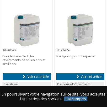
Ref. 260098
Ref. 260072
Pour le traitement des
Shampoing pour moquette.
revêtements de sol en bois et
similibois.
Voir cet article
Voir cet article
Carrelages
Plastiques/PVC/linoléum
GRANUFLOOR
REMAT
En poursuivant votre navigation sur ce site, vous acceptez
l'utilisation des cookies.
J'ai compris