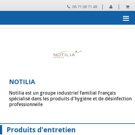
|
|
06 71 08 71 48
Accueil
›
Les grandes marques distribuées par MECA25
›
NOTILIA
›
Catalogue NOTILIA
NOTILIA
Notilia est un groupe industriel familial Français
spécialisé dans les produits d'hygiène et de désinfection
professionnelle
Produits d'entretien