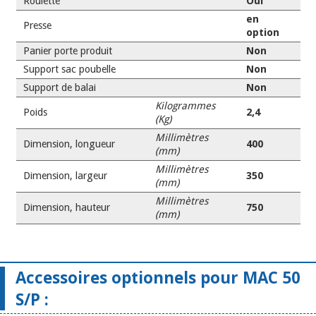
Roulette
Oui
en
Presse
option
Panier porte produit
Non
Support sac poubelle
Non
Support de balai
Non
Kilogrammes
Poids
2,4
(Kg)
Millimètres
Dimension, longueur
400
(mm)
Millimètres
Dimension, largeur
350
(mm)
Millimètres
Dimension, hauteur
750
(mm)
Accessoires optionnels pour MAC 50
S/P :