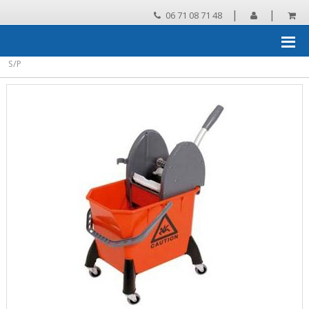
|
|
06 71 08 71 48
Accueil
›
Chariots de ménage, systèmes de lavage
›
Chariots de
lavage et presses d'essorage
›
Chariots de lavage
›
VDM MAC 50
S/P