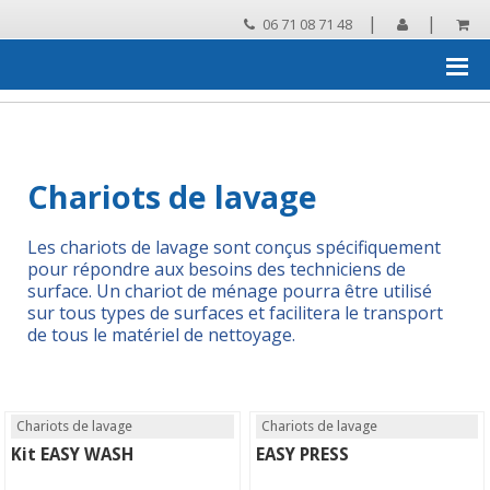
|
|
06 71 08 71 48
Accueil
›
Chariots de ménage, systèmes de lavage
›
Chariots de
lavage et presses d'essorage
›
Chariots de lavage
Chariots de lavage
Les chariots de lavage sont conçus spécifiquement
pour répondre aux besoins des techniciens de
surface. Un chariot de ménage pourra être utilisé
sur tous types de surfaces et facilitera le transport
de tous le matériel de nettoyage.
Chariots de lavage
Chariots de lavage
Kit EASY WASH
EASY PRESS