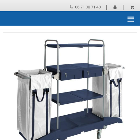
|
|
06 71 08 71 48
Accueil
›
Chariots de ménage, systèmes de lavage
›
Chariots pour
l'hôtellerie
›
Chariot de ménage hotel
›
VDM ISCHIA 15