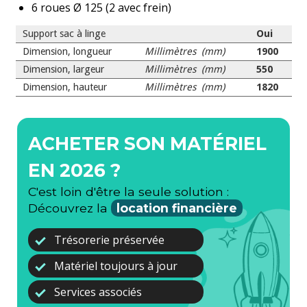
6 roues Ø 125 (2 avec frein)
Support sac à linge
Oui
Dimension, longueur
Millimètres (mm)
1900
Dimension, largeur
Millimètres (mm)
550
Dimension, hauteur
Millimètres (mm)
1820
ACHETER SON MATÉRIEL
EN 2026 ?
C'est loin d'être la seule solution :
Découvrez la
location financière
Trésorerie préservée
Matériel toujours à jour
Services associés