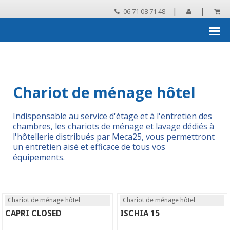
|
|
06 71 08 71 48
Accueil
›
Chariots de ménage, systèmes de lavage
›
Chariots pour
l'hôtellerie
›
Chariot de ménage hotel
Chariot de ménage hôtel
Indispensable au service d'étage et à l'entretien des
chambres, les chariots de ménage et lavage dédiés à
l'hôtellerie distribués par Meca25, vous permettront
un entretien aisé et efficace de tous vos
équipements.
Chariot de ménage hôtel
Chariot de ménage hôtel
CAPRI CLOSED
ISCHIA 15