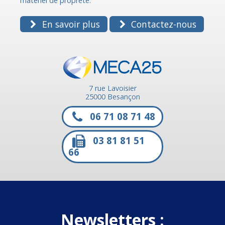
matériel de propreté.
En savoir plus
Contactez-nous
7 rue Lavoisier
25000 Besançon
06 71 08 71 48
03 81 81 51
66
Newsletters :