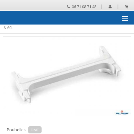
|
|
06 71 08 71 48
Accueil
›
Essuyage, protection, collecte des déchets
›
Collecte des
déchets
›
Poubelles
›
DME Insert de tri sélectif poubelle SIRIUS 30L
& 60L
Poubelles
DME