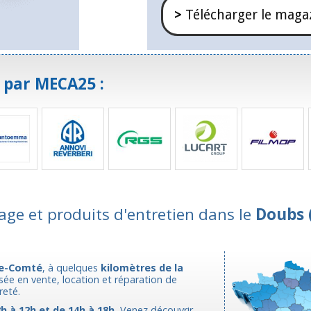
>
Télécharger le maga
 par MECA25 :
age et produits d'entretien dans le
Doubs 
e-Comté
, à quelques
kilomètres de la
isée en vente, location et réparation de
reté.
h à 12h et de 14h à 18h.
Venez découvrir