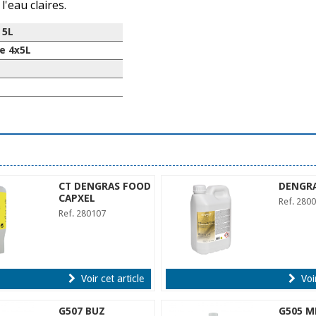
l'eau claires.
 5L
e 4x5L
CT DENGRAS FOOD
DENGR
CAPXEL
Ref. 280
Ref. 280107
Voir cet article
Voir
G507 BUZ
G505 M