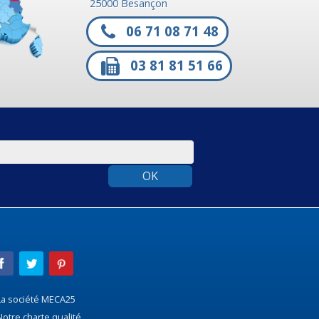
25000 Besançon
06 71 08 71 48
03 81 81 51 66
OK
a société MECA25
otre charte qualité