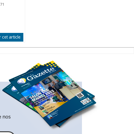
071
 cet article
e nos