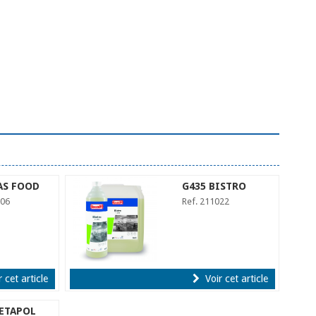
AS FOOD
G435 BISTRO
006
Ref. 211022
 cet article
Voir cet article
ETAPOL