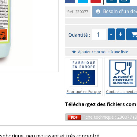
Besoin d'un dev
Ref. 230077
Quantité :
Ajouter ce produit à une liste
Fabriqué en Europe
Contact alimentai
Téléchargez des fichiers com
Fiche technique : 230077 (
osphorique, peu moussant et très concentré.