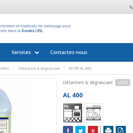
entretien et matériels de nettoyage pour
nels dans le
Doubs (25)
.
Services
Contactez-nous
selles
›
Détartrant & dégraissant
›
KITER AL 400
Détartrant & dégraissant
KITER
AL 400