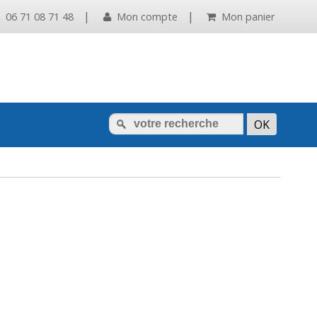
|
|
06 71 08 71 48
Mon compte
Mon panier