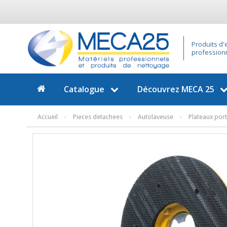
Produits d'
profession
Catalogue
Découvrez
MECA 25
Accueil
›
Pieces detachees
›
Autolaveuse
›
Plateaux por