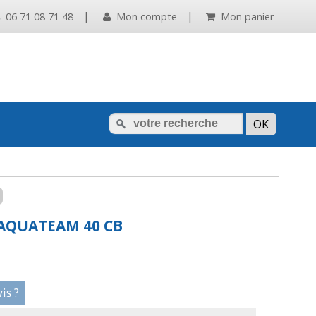
|
|
06 71 08 71 48
Mon compte
Mon panier
 AQUATEAM 40 CB
is ?