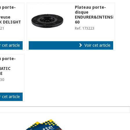
u porte-
Plateau porte-
disque
veuse
ENDURER&INTENSE
K DELIGHT
60
221
Ref. 173223
 cet article
Voir cet article
u porte-
ATIC
E
230
 cet article