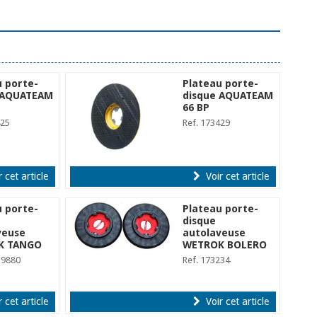
u porte-
Plateau porte-
 AQUATEAM
disque AQUATEAM
66 BP
425
Ref. 173429
 cet article
Voir cet article
u porte-
Plateau porte-
disque
veuse
autolaveuse
K TANGO
WETROK BOLERO
59880
Ref. 173234
 cet article
Voir cet article