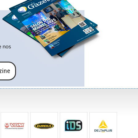
e nos
zine