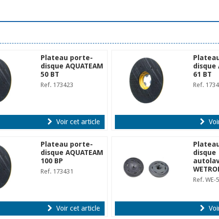
Plateau porte-
Platea
disque AQUATEAM
disque
50 BT
61 BT
Ref. 173423
Ref. 173
Voir cet article
Voir
Plateau porte-
Platea
disque AQUATEAM
disque
100 BP
autola
WETRO
Ref. 173431
Ref. WE-
Voir cet article
Voir