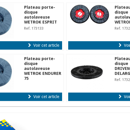
Plateau porte-
Platea
disque
disque
autolaveuse
autola
WETROK ESPRIT
WETRO
Ref. 173133
Ref. 173
Voir cet article
Voir
Plateau porte-
Platea
disque
disque
autolaveuse
DRIVEM
WETROK ENDURER
DELARG
75
Ref. 173
Ref. 173134
Voir cet article
Voir